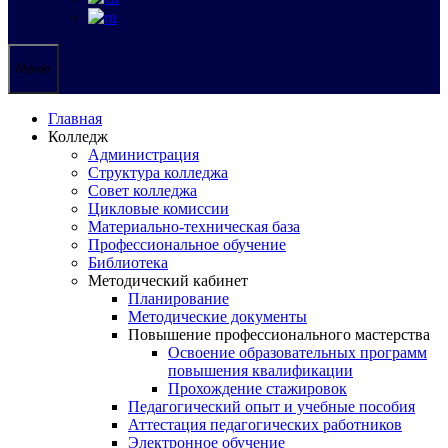
Меню
Главная
Колледж
Администрация
Структура колледжа
Совет колледжа
Цикловые комиссии
Материально-техническая база
Профессиональное обучение
Библиотека
Методический кабинет
Планирование
Методические документы
Повышение профессионального мастерства
Освоение образовательных программ
повышения квалификации
Прохождение стажировок
Педагогический опыт и учебные пособия
Аттестация педагогических работников
Электронное обучение