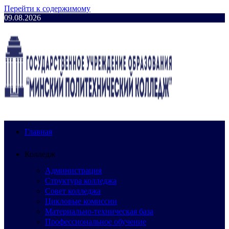
Перейти к содержимому
09.08.2026
Главная
Колледж
Администрация
Структура колледжа
Совет колледжа
Цикловые комиссии
Материально-техническая база
Профессиональное обучение