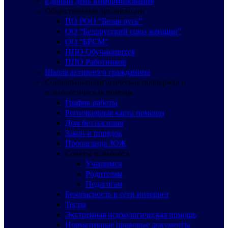
Единый день информирования
Общественные организации
ПО РОО “Белая русь”
ОО “Белорусский союз женщин”
ОО “БРСМ”
ППО Обучающихся
ППО Работников
Школа активного гражданина
Социально-педагогическая поддержка и
психологическая помощь
График работы
Региональная карта помощи
Дом без насилия
Закон и порядок
Пропаганда ЗОЖ
Советы психолога
Учащимся
Родителям
Педагогам
Безопасность в сети интернет
Тесты
Экстренная психологическая помощь
Нормативные правовые документы