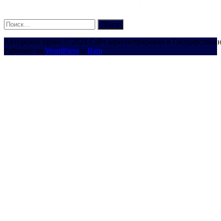
Найти:
Авторские права © 2024 Сайт зарегистрирован в Государствен
Работает на
WordPress
и
Bam
.