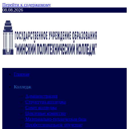
Перейти к содержимому
08.08.2026
Главная
Колледж
Администрация
Структура колледжа
Совет колледжа
Цикловые комиссии
Материально-техническая база
Профессиональное обучение