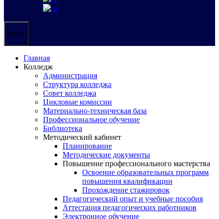
Меню
Главная
Колледж
Администрация
Структура колледжа
Совет колледжа
Цикловые комиссии
Материально-техническая база
Профессиональное обучение
Библиотека
Методический кабинет
Планирование
Методические документы
Повышение профессионального мастерства
Освоение образовательных программ
повышения квалификации
Прохождение стажировок
Педагогический опыт и учебные пособия
Аттестация педагогических работников
Электронное обучение