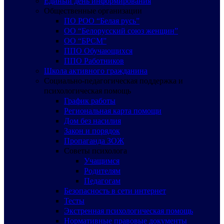
Единый день информирования
Общественные организации
ПО РОО “Белая русь”
ОО “Белорусский союз женщин”
ОО “БРСМ”
ППО Обучающихся
ППО Работников
Школа активного гражданина
Социально-педагогическая поддержка и
психологическая помощь
График работы
Региональная карта помощи
Дом без насилия
Закон и порядок
Пропаганда ЗОЖ
Советы психолога
Учащимся
Родителям
Педагогам
Безопасность в сети интернет
Тесты
Экстренная психологическая помощь
Нормативные правовые документы