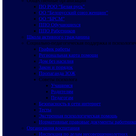
Общественные организации
ПО РОО “Белая русь”
ОО “Белорусский союз женщин”
ОО “БРСМ”
ППО Обучающихся
ППО Работников
Школа активного гражданина
Социально-педагогическая поддержка и психологи
График работы
Региональная карта помощи
Дом без насилия
Закон и порядок
Пропаганда ЗОЖ
Советы психолога
Учащимся
Родителям
Педагогам
Безопасность в сети интернет
Тесты
Экстренная психологическая помощь
Нормативные правовые документы работнико
Организация воспитания
Инспекция по делам несовершеннолетних