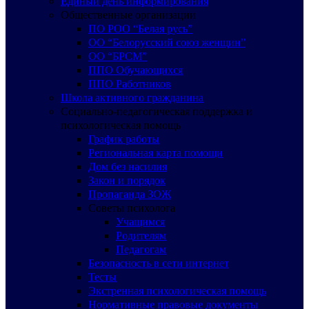
Единый день информирования
Общественные организации
ПО РОО “Белая русь”
ОО “Белорусский союз женщин”
ОО “БРСМ”
ППО Обучающихся
ППО Работников
Школа активного гражданина
Социально-педагогическая поддержка и
психологическая помощь
График работы
Региональная карта помощи
Дом без насилия
Закон и порядок
Пропаганда ЗОЖ
Советы психолога
Учащимся
Родителям
Педагогам
Безопасность в сети интернет
Тесты
Экстренная психологическая помощь
Нормативные правовые документы