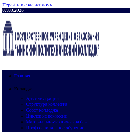
Перейти к содержимому
07.08.2026
Главная
Колледж
Администрация
Структура колледжа
Совет колледжа
Цикловые комиссии
Материально-техническая база
Профессиональное обучение