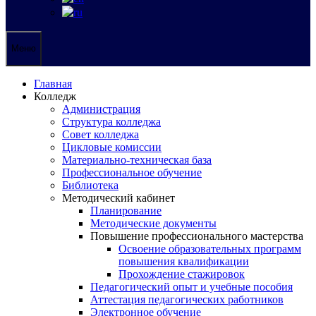
Меню
Главная
Колледж
Администрация
Структура колледжа
Совет колледжа
Цикловые комиссии
Материально-техническая база
Профессиональное обучение
Библиотека
Методический кабинет
Планирование
Методические документы
Повышение профессионального мастерства
Освоение образовательных программ
повышения квалификации
Прохождение стажировок
Педагогический опыт и учебные пособия
Аттестация педагогических работников
Электронное обучение