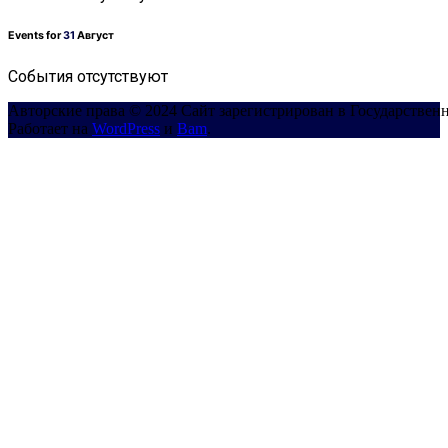
Events for
31
Август
События отсутствуют
Авторские права © 2024 Сайт зарегистрирован в Государствен
Работает на
WordPress
и
Bam
.