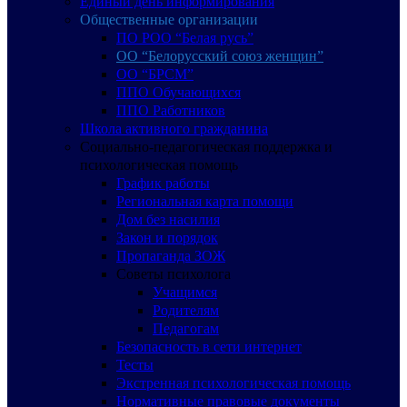
Единый день информирования
Общественные организации
ПО РОО “Белая русь”
ОО “Белорусский союз женщин”
ОО “БРСМ”
ППО Обучающихся
ППО Работников
Школа активного гражданина
Социально-педагогическая поддержка и
психологическая помощь
График работы
Региональная карта помощи
Дом без насилия
Закон и порядок
Пропаганда ЗОЖ
Советы психолога
Учащимся
Родителям
Педагогам
Безопасность в сети интернет
Тесты
Экстренная психологическая помощь
Нормативные правовые документы