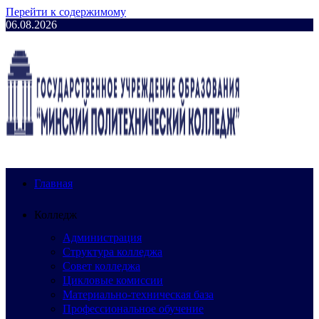
Перейти к содержимому
06.08.2026
Главная
Колледж
Администрация
Структура колледжа
Совет колледжа
Цикловые комиссии
Материально-техническая база
Профессиональное обучение