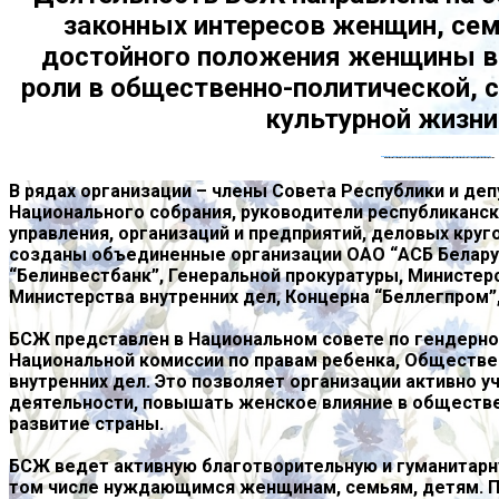
законных интересов женщин, сем
достойного положения женщины в
роли в общественно-политической, 
культурной жизни
БСЖ – самая массовая женская организация страны, которая объединяет более 162 тыс. женщин. Она представлена во всех областных, городских и районных центрах.
В рядах организации – члены Совета Республики и де
Национального собрания, руководители республиканск
управления, организаций и предприятий, деловых кру
созданы объединенные организации ОАО “АСБ Белару
“Белинвестбанк”, Генеральной прокуратуры, Министер
Министерства внутренних дел, Концерна “Беллегпром
БСЖ представлен в Национальном совете по гендерно
Национальной комиссии по правам ребенка, Обществе
внутренних дел. Это позволяет организации активно у
деятельности, повышать женское влияние в обществе
развитие страны.
БСЖ ведет активную благотворительную и гуманитарн
том числе нуждающимся женщинам, семьям, детям. П