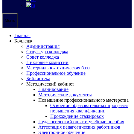
Меню
Главная
Колледж
Администрация
Структура колледжа
Совет колледжа
Цикловые комиссии
Материально-техническая база
Профессиональное обучение
Библиотека
Методический кабинет
Планирование
Методические документы
Повышение профессионального мастерства
Освоение образовательных программ
повышения квалификации
Прохождение стажировок
Педагогический опыт и учебные пособия
Аттестация педагогических работников
Электронное обучение