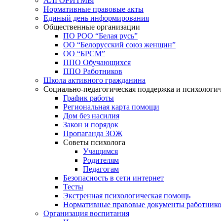
АЛГОРИТМЫ
Нормативные правовые акты
Единый день информирования
Общественные организации
ПО РОО “Белая русь”
ОО “Белорусский союз женщин”
ОО “БРСМ”
ППО Обучающихся
ППО Работников
Школа активного гражданина
Социально-педагогическая поддержка и психологи
График работы
Региональная карта помощи
Дом без насилия
Закон и порядок
Пропаганда ЗОЖ
Советы психолога
Учащимся
Родителям
Педагогам
Безопасность в сети интернет
Тесты
Экстренная психологическая помощь
Нормативные правовые документы работнико
Организация воспитания