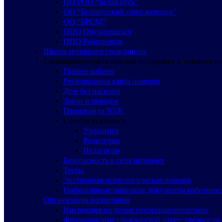
ПО РОО “Белая русь”
ОО “Белорусский союз женщин”
ОО “БРСМ”
ППО Обучающихся
ППО Работников
Школа активного гражданина
Социально-педагогическая поддержка и психологи
График работы
Региональная карта помощи
Дом без насилия
Закон и порядок
Пропаганда ЗОЖ
Советы психолога
Учащимся
Родителям
Педагогам
Безопасность в сети интернет
Тесты
Экстренная психологическая помощь
Нормативные правовые документы работнико
Организация воспитания
Инспекция по делам несовершеннолетних
Формирование гражданской ответственности 