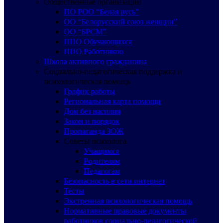
Общественные организации
ПО РОО “Белая русь”
ОО “Белорусский союз женщин”
ОО “БРСМ”
ППО Обучающихся
ППО Работников
Школа активного гражданина
Социально-педагогическая поддержка и
психологическая помощь
График работы
Региональная карта помощи
Дом без насилия
Закон и порядок
Пропаганда ЗОЖ
Советы психолога
Учащимся
Родителям
Педагогам
Безопасность в сети интернет
Тесты
Экстренная психологическая помощь
Нормативные правовые документы
работников социально-педагогической