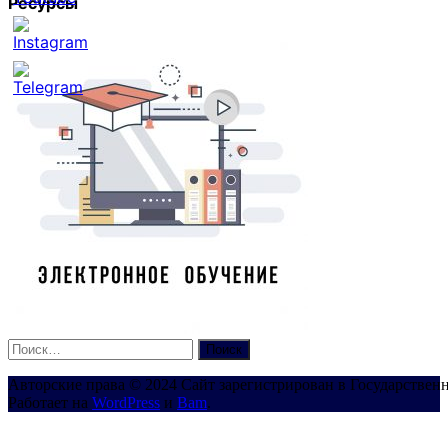
Ресурсы
Set
Youtube
Channel
ID
Найти:
Авторские права © 2024 Сайт зарегистрирован в Государствен
Работает на
WordPress
и
Bam
.