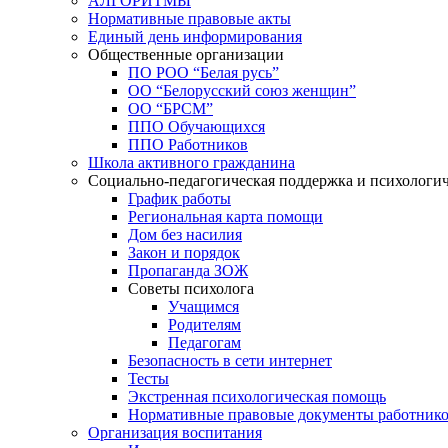
АЛГОРИТМЫ
Нормативные правовые акты
Единый день информирования
Общественные организации
ПО РОО “Белая русь”
ОО “Белорусский союз женщин”
ОО “БРСМ”
ППО Обучающихся
ППО Работников
Школа активного гражданина
Социально-педагогическая поддержка и психологи
График работы
Региональная карта помощи
Дом без насилия
Закон и порядок
Пропаганда ЗОЖ
Советы психолога
Учащимся
Родителям
Педагогам
Безопасность в сети интернет
Тесты
Экстренная психологическая помощь
Нормативные правовые документы работнико
Организация воспитания