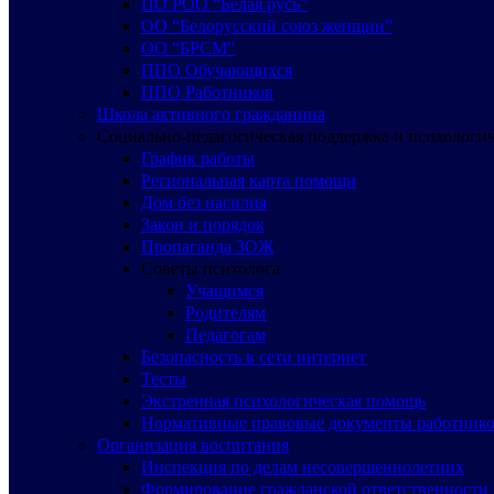
ПО РОО “Белая русь”
ОО “Белорусский союз женщин”
ОО “БРСМ”
ППО Обучающихся
ППО Работников
Школа активного гражданина
Социально-педагогическая поддержка и психологи
График работы
Региональная карта помощи
Дом без насилия
Закон и порядок
Пропаганда ЗОЖ
Советы психолога
Учащимся
Родителям
Педагогам
Безопасность в сети интернет
Тесты
Экстренная психологическая помощь
Нормативные правовые документы работнико
Организация воспитания
Инспекция по делам несовершеннолетних
Формирование гражданской ответственности 