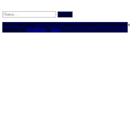
Найти:
Авторские права © 2024 Сайт зарегистрирован в Государствен
Работает на
WordPress
и
Bam
.