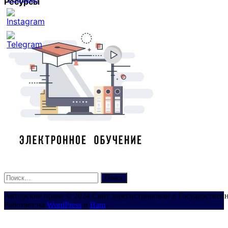
Ресурсы
Set
Youtube
Channel
ID
Найти:
Авторские права © 2024 Сайт зарегистрирован в Государствен
Работает на
WordPress
и
Bam
.