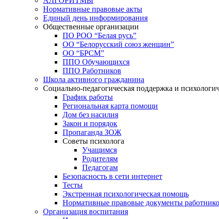
АЛГОРИТМЫ
Нормативные правовые акты
Единый день информирования
Общественные организации
ПО РОО “Белая русь”
ОО “Белорусский союз женщин”
ОО “БРСМ”
ППО Обучающихся
ППО Работников
Школа активного гражданина
Социально-педагогическая поддержка и психологи
График работы
Региональная карта помощи
Дом без насилия
Закон и порядок
Пропаганда ЗОЖ
Советы психолога
Учащимся
Родителям
Педагогам
Безопасность в сети интернет
Тесты
Экстренная психологическая помощь
Нормативные правовые документы работнико
Организация воспитания