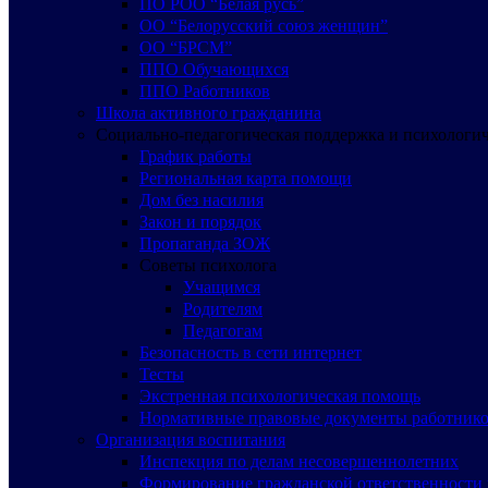
ПО РОО “Белая русь”
ОО “Белорусский союз женщин”
ОО “БРСМ”
ППО Обучающихся
ППО Работников
Школа активного гражданина
Социально-педагогическая поддержка и психологи
График работы
Региональная карта помощи
Дом без насилия
Закон и порядок
Пропаганда ЗОЖ
Советы психолога
Учащимся
Родителям
Педагогам
Безопасность в сети интернет
Тесты
Экстренная психологическая помощь
Нормативные правовые документы работнико
Организация воспитания
Инспекция по делам несовершеннолетних
Формирование гражданской ответственности 