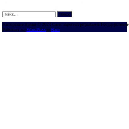
Найти:
Авторские права © 2024 Сайт зарегистрирован в Государствен
Работает на
WordPress
и
Bam
.