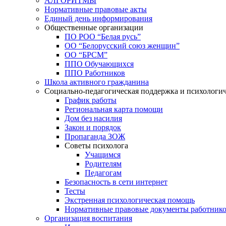
АЛГОРИТМЫ
Нормативные правовые акты
Единый день информирования
Общественные организации
ПО РОО “Белая русь”
ОО “Белорусский союз женщин”
ОО “БРСМ”
ППО Обучающихся
ППО Работников
Школа активного гражданина
Социально-педагогическая поддержка и психологи
График работы
Региональная карта помощи
Дом без насилия
Закон и порядок
Пропаганда ЗОЖ
Советы психолога
Учащимся
Родителям
Педагогам
Безопасность в сети интернет
Тесты
Экстренная психологическая помощь
Нормативные правовые документы работнико
Организация воспитания