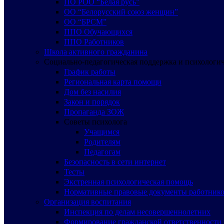
ПО РОО “Белая русь”
ОО “Белорусский союз женщин”
ОО “БРСМ”
ППО Обучающихся
ППО Работников
Школа активного гражданина
Социально-педагогическая поддержка и психологи
График работы
Региональная карта помощи
Дом без насилия
Закон и порядок
Пропаганда ЗОЖ
Советы психолога
Учащимся
Родителям
Педагогам
Безопасность в сети интернет
Тесты
Экстренная психологическая помощь
Нормативные правовые документы работнико
Организация воспитания
Инспекция по делам несовершеннолетних
Формирование гражданской ответственности 