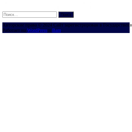
Найти:
Авторские права © 2024 Сайт зарегистрирован в Государствен
Работает на
WordPress
и
Bam
.