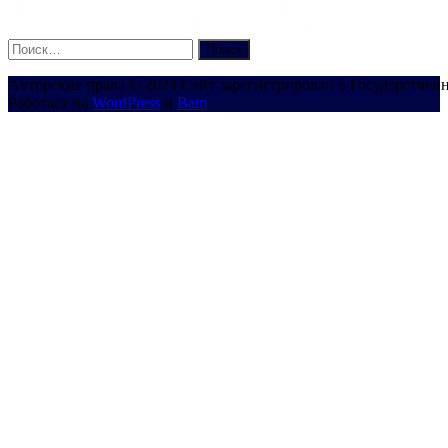
Найти:
Авторские права © 2024 Сайт зарегистрирован в Государствен
Работает на
WordPress
и
Bam
.