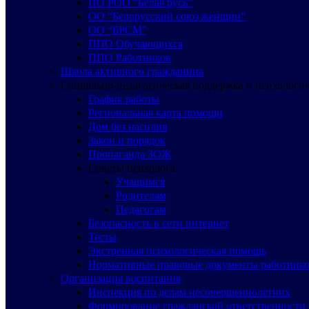
ПО РОО “Белая русь”
ОО “Белорусский союз женщин”
ОО “БРСМ”
ППО Обучающихся
ППО Работников
Школа активного гражданина
Социально-педагогическая поддержка и психологи
График работы
Региональная карта помощи
Дом без насилия
Закон и порядок
Пропаганда ЗОЖ
Советы психолога
Учащимся
Родителям
Педагогам
Безопасность в сети интернет
Тесты
Экстренная психологическая помощь
Нормативные правовые документы работнико
Организация воспитания
Инспекция по делам несовершеннолетних
Формирование гражданской ответственности 