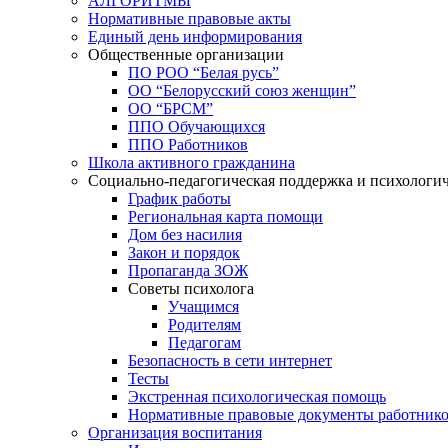
АЛГОРИТМЫ
Нормативные правовые акты
Единый день информирования
Общественные организации
ПО РОО “Белая русь”
ОО “Белорусский союз женщин”
ОО “БРСМ”
ППО Обучающихся
ППО Работников
Школа активного гражданина
Социально-педагогическая поддержка и психологи
График работы
Региональная карта помощи
Дом без насилия
Закон и порядок
Пропаганда ЗОЖ
Советы психолога
Учащимся
Родителям
Педагогам
Безопасность в сети интернет
Тесты
Экстренная психологическая помощь
Нормативные правовые документы работнико
Организация воспитания