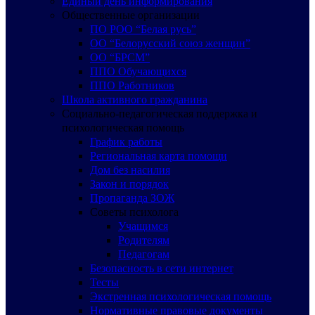
Единый день информирования
Общественные организации
ПО РОО “Белая русь”
ОО “Белорусский союз женщин”
ОО “БРСМ”
ППО Обучающихся
ППО Работников
Школа активного гражданина
Социально-педагогическая поддержка и
психологическая помощь
График работы
Региональная карта помощи
Дом без насилия
Закон и порядок
Пропаганда ЗОЖ
Советы психолога
Учащимся
Родителям
Педагогам
Безопасность в сети интернет
Тесты
Экстренная психологическая помощь
Нормативные правовые документы