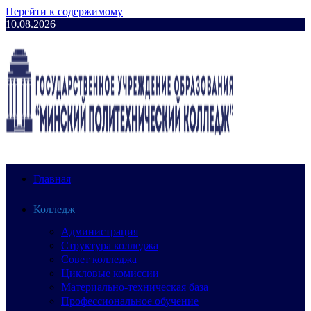
Перейти к содержимому
10.08.2026
Главная
Колледж
Администрация
Структура колледжа
Совет колледжа
Цикловые комиссии
Материально-техническая база
Профессиональное обучение