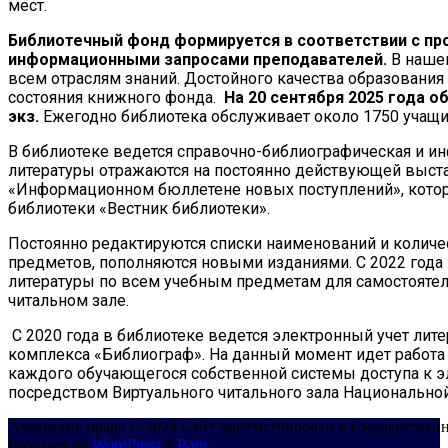
мест.
Библиотечный фонд формируется в соответствии с пр
информационными запросами преподавателей.
В нашей
всем отраслям знаний. Достойного качества образовани
состояния книжного фонда.
На 20 сентября 2025 года 
экз.
Ежегодно библиотека обслуживает около 1750 учащи
В библиотеке ведется справочно-библиографическая и и
литературы отражаются на постоянно действующей выста
«Информационном бюллетене новых поступлений», который
библиотеки «Вестник библиотеки».
Постоянно редактируются списки наименований и количе
предметов, пополняются новыми изданиями. С 2022 года 
литературы по всем учебным предметам для самостояте
читальном зале.
С 2020 года в библиотеке ведется электронный учет ли
комплекса «Библиограф». На данный момент идет работа
каждого обучающегося собственной системы доступа к
посредством Виртуального читального зала Национальной
Авторские права © 2024 Сайт зарегистрирован в Государствен
Работает на
WordPress
и
Bam
.