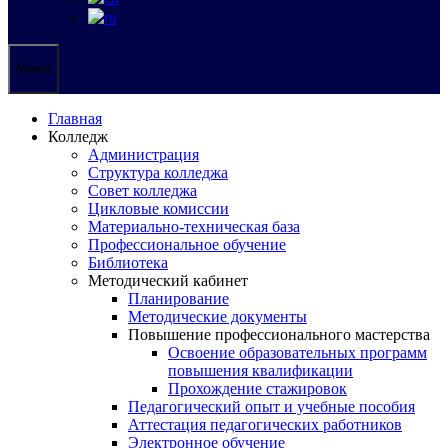
Меню
Главная
Колледж
Администрация
Структура колледжа
Совет колледжа
Цикловые комиссии
Материально-техническая база
Профессиональное обучение
Библиотека
Методический кабинет
Планирование
Методические документы
Повышение профессионального мастерства
Освоение образовательных программ
повышения квалификации
Прохождение стажировок
Педагогический опыт и учебные пособия
Аттестация педагогических работников
Электронное обучение