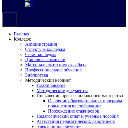
Меню
Главная
Колледж
Администрация
Структура колледжа
Совет колледжа
Цикловые комиссии
Материально-техническая база
Профессиональное обучение
Библиотека
Методический кабинет
Планирование
Методические документы
Повышение профессионального мастерства
Освоение образовательных программ
повышения квалификации
Прохождение стажировок
Педагогический опыт и учебные пособия
Аттестация педагогических работников
Электронное обучение