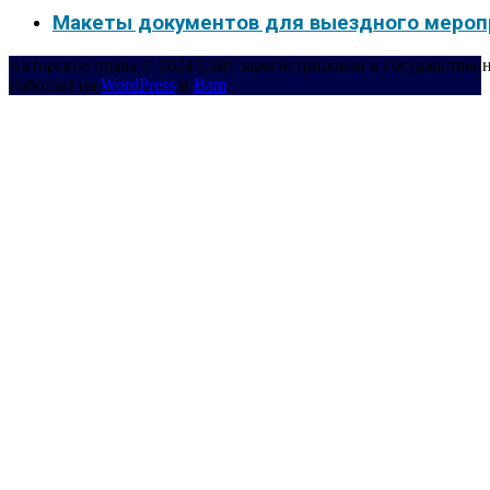
Макеты документов для выездного меропр
Авторские права © 2024 Сайт зарегистрирован в Государствен
Работает на
WordPress
и
Bam
.