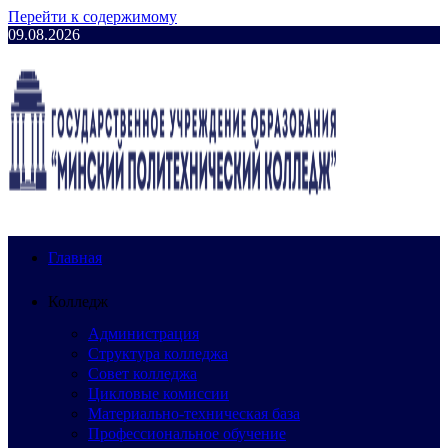
Перейти к содержимому
09.08.2026
Главная
Колледж
Администрация
Структура колледжа
Совет колледжа
Цикловые комиссии
Материально-техническая база
Профессиональное обучение