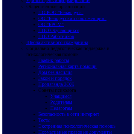
Единый день информирования
Общественные организации
ПО РОО “Белая русь”
ОО “Белорусский союз женщин”
ОО “БРСМ”
ППО Обучающихся
ППО Работников
Школа активного гражданина
Социально-педагогическая поддержка и
психологическая помощь
График работы
Региональная карта помощи
Дом без насилия
Закон и порядок
Пропаганда ЗОЖ
Советы психолога
Учащимся
Родителям
Педагогам
Безопасность в сети интернет
Тесты
Экстренная психологическая помощь
Нормативные правовые документы