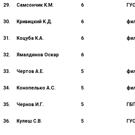
29.
Самсончик К.М.
6
ГУ
30.
Кривицкий К.Д.
6
фи
31.
Коцуба К.А.
6
фил
32.
Ямалдинов Оскар
6
33.
Чертов А.Е.
5
фил
34.
Конопелько А.С.
5
фил
35.
Чернов И.Г.
5
ГБ
36.
Кулеш С.В.
5
ГУ