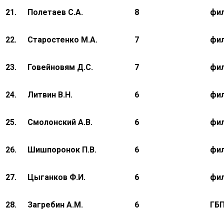
21.
Полетаев С.А.
8
фи
22.
Старостенко М.А.
7
фил
23.
Говейновям Д.С.
7
фил
24.
Литвин В.Н.
6
фил
25.
Смолонский А.В.
6
фил
26.
Шишпоронок П.В.
6
фил
27.
Цыганков Ф.И.
6
фил
28.
Загребин А.М.
6
ГБ