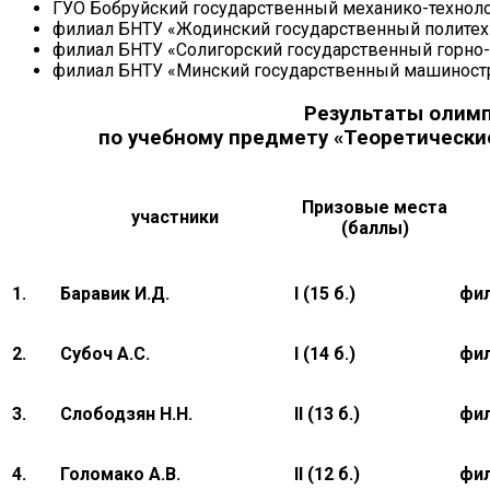
ГУО Бобруйский государственный механико-технол
филиал БНТУ «Жодинский государственный полите
филиал БНТУ «Солигорский государственный горно
филиал БНТУ «Минский государственный машиност
Результаты оли
по учебному предмету «Теоретически
Призовые места
участники
(баллы)
1.
Баравик И.Д.
I (15 б.)
фил
2.
Субоч А.С.
I (14 б.)
фил
3.
Слободзян Н.Н.
II (13 б.)
фил
4.
Голомако А.В.
II (12 б.)
фил