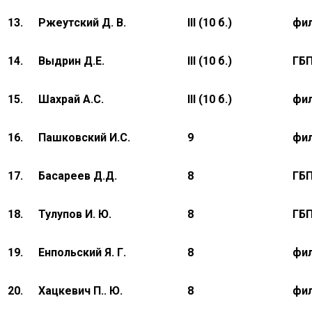
13.
Ржеутский Д. В.
III (10 б.)
фил
14.
Выдрин Д.Е.
III (10 б.)
ГБ
15.
Шахрай А.С.
III (10 б.)
фил
16.
Пашковский И.С.
9
фил
17.
Басареев Д.Д.
8
ГБ
18.
Тулупов И. Ю.
8
ГБ
19.
Енпольский Я. Г.
8
фил
20.
Хацкевич П.. Ю.
8
фил