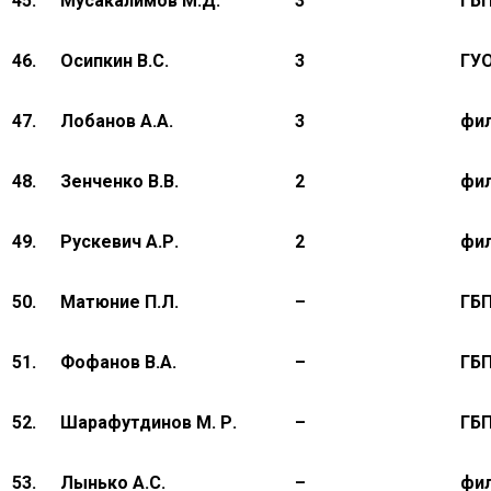
45.
Мусакалимов М.Д.
3
ГБ
46.
Осипкин В.С.
3
ГУ
47.
Лобанов А.А.
3
фил
48.
Зенченко В.В.
2
фи
49.
Рускевич А.Р.
2
фил
50.
Матюние П.Л.
–
ГБ
51.
Фофанов В.А.
–
ГБ
52.
Шарафутдинов М. Р.
–
ГБ
53.
Лынько А.С.
–
фи