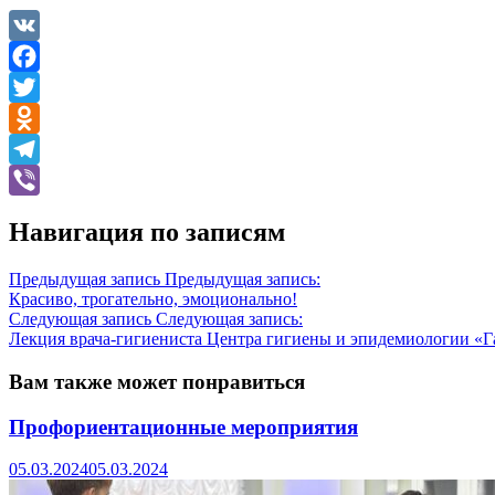
VK
Facebook
Twitter
Odnoklassniki
Telegram
Viber
Навигация по записям
Предыдущая запись
Предыдущая запись:
Красиво, трогательно, эмоционально!
Следующая запись
Следующая запись:
Лекция врача-гигиениста Центра гигиены и эпидемиологии «
Вам также может понравиться
Профориентационные мероприятия
05.03.2024
05.03.2024