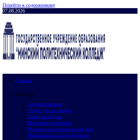
Перейти к содержимому
07.08.2026
Главная
Колледж
Администрация
Структура колледжа
Совет колледжа
Цикловые комиссии
Материально-техническая база
Профессиональное обучение