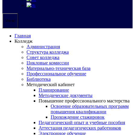
Меню
Главная
Колледж
Администрация
Структура колледжа
Совет колледжа
Цикловые комиссии
Материально-техническая база
Профессиональное обучение
Библиотека
Методический кабинет
Планирование
Методические документы
Повышение профессионального мастерства
Освоение образовательных программ
повышения квалификации
Прохождение стажировок
Педагогический опыт и учебные пособия
Аттестация педагогических работников
Электронное обучение