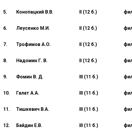
5.
Конопацкий В.В.
II (12 б.)
фил
6.
Леусенко М.И.
II (12 б.)
фил
7.
Трофимов А.О.
II (12 б.)
фил
8.
Надомин Г. В.
II (12 б.)
фил
9.
Фомин В. Д.
III (11 б.)
фил
10.
Галат А.А.
III (11 б.)
фил
11.
Тишкевич В.А.
III (11 б.)
фил
12.
Байдин Е.В.
III (11 б.)
фил