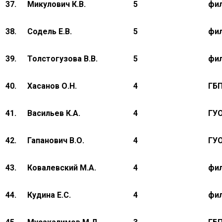
37.
Микулович К.В.
5
фил
38.
Содель Е.В.
5
фи
39.
Толстогузова В.В.
5
фил
40.
Хасанов О.Н.
4
ГБ
41.
Васильев К.А.
4
ГУ
42.
Гапанович В.О.
4
ГУ
43.
Ковалевский М.А.
4
фи
44.
Кудина Е.С.
4
фил