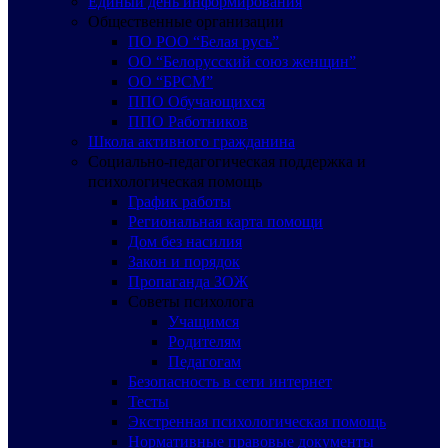
Единый день информирования
Общественные организации
ПО РОО “Белая русь”
ОО “Белорусский союз женщин”
ОО “БРСМ”
ППО Обучающихся
ППО Работников
Школа активного гражданина
Социально-педагогическая поддержка и
психологическая помощь
График работы
Региональная карта помощи
Дом без насилия
Закон и порядок
Пропаганда ЗОЖ
Советы психолога
Учащимся
Родителям
Педагогам
Безопасность в сети интернет
Тесты
Экстренная психологическая помощь
Нормативные правовые документы