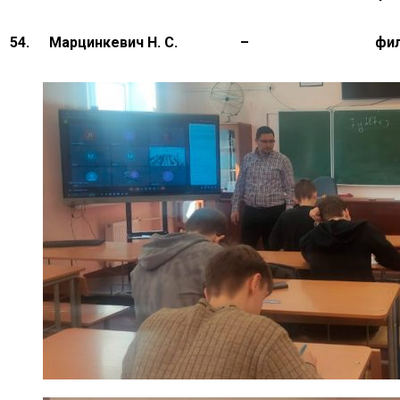
54.
Марцинкевич Н. С.
–
фи