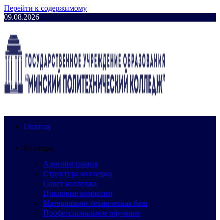
Перейти к содержимому
09.08.2026
Главная
Колледж
Администрация
Структура колледжа
Совет колледжа
Цикловые комиссии
Материально-техническая база
Профессиональное обучение