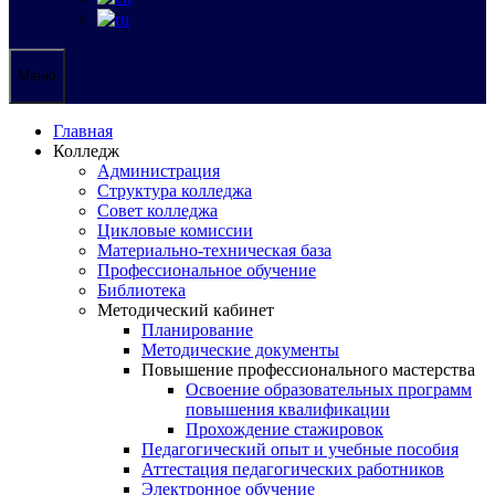
Меню
Главная
Колледж
Администрация
Структура колледжа
Совет колледжа
Цикловые комиссии
Материально-техническая база
Профессиональное обучение
Библиотека
Методический кабинет
Планирование
Методические документы
Повышение профессионального мастерства
Освоение образовательных программ
повышения квалификации
Прохождение стажировок
Педагогический опыт и учебные пособия
Аттестация педагогических работников
Электронное обучение