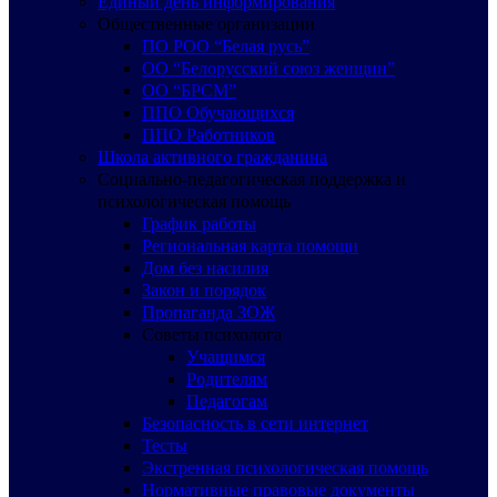
Единый день информирования
Общественные организации
ПО РОО “Белая русь”
ОО “Белорусский союз женщин”
ОО “БРСМ”
ППО Обучающихся
ППО Работников
Школа активного гражданина
Социально-педагогическая поддержка и
психологическая помощь
График работы
Региональная карта помощи
Дом без насилия
Закон и порядок
Пропаганда ЗОЖ
Советы психолога
Учащимся
Родителям
Педагогам
Безопасность в сети интернет
Тесты
Экстренная психологическая помощь
Нормативные правовые документы