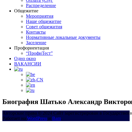
Оплата услуг
Распределение
Общежитие
Мероприятия
Наше общежитие
Совет общежития
Контакты
Нормативные локальные документы
Заселение
Профориентация
“ПрофиТест”
Одно окно
ВАКАНСИИ
Биография Шатько Александр Викторо
Авторские права © 2024 Сайт зарегистрирован в Государствен
Работает на
WordPress
и
Bam
.