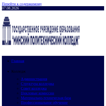
Перейти к содержимому
07.08.2026
Главная
Колледж
Администрация
Структура колледжа
Совет колледжа
Цикловые комиссии
Материально-техническая база
Профессиональное обучение