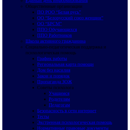
Единый день информирования
Общественные организации
ПО РОО “Белая русь”
ОО “Белорусский союз женщин”
ОО “БРСМ”
ППО Обучающихся
ППО Работников
Школа активного гражданина
Социально-педагогическая поддержка и
психологическая помощь
График работы
Региональная карта помощи
Дом без насилия
Закон и порядок
Пропаганда ЗОЖ
Советы психолога
Учащимся
Родителям
Педагогам
Безопасность в сети интернет
Тесты
Экстренная психологическая помощь
Нормативные правовые документы