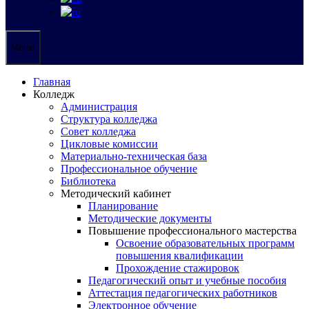
Меню
Главная
Колледж
Администрация
Структура колледжа
Совет колледжа
Цикловые комиссии
Материально-техническая база
Профессиональное обучение
Библиотека
Методический кабинет
Планирование
Методические документы
Повышение профессионального мастерства
Освоение образовательных программ
повышения квалификации
Прохождение стажировок
Педагогический опыт и учебные пособия
Аттестация педагогических работников
Электронное обучение