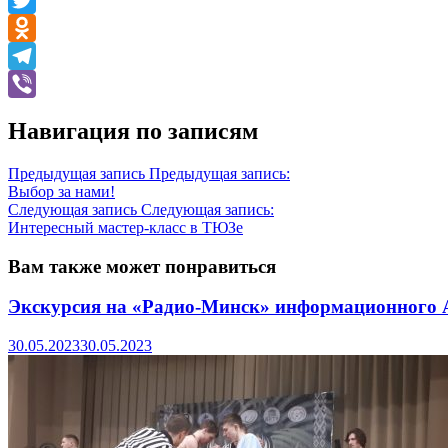
Twitter
Odnoklassniki
Telegram
Viber
Навигация по записям
Предыдущая запись
Предыдущая запись:
Выбор за нами!
Следующая запись
Следующая запись:
Интересный мастер-класс в ТЮЗе
Вам также может понравиться
Экскурсия на «Радио-Минск» информационного 
30.05.2023
30.05.2023