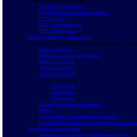
Общественные организации
ПО РОО “Белая русь”
ОО “Белорусский союз женщин”
ОО “БРСМ”
ППО Обучающихся
ППО Работников
Школа активного гражданина
Социально-педагогическая поддержка и психологи
График работы
Региональная карта помощи
Дом без насилия
Закон и порядок
Пропаганда ЗОЖ
Советы психолога
Учащимся
Родителям
Педагогам
Безопасность в сети интернет
Тесты
Экстренная психологическая помощь
Нормативные правовые документы работнико
Организация воспитания
Инспекция по делам несовершеннолетних