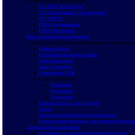
Общественные организации
ПО РОО “Белая русь”
ОО “Белорусский союз женщин”
ОО “БРСМ”
ППО Обучающихся
ППО Работников
Школа активного гражданина
Социально-педагогическая поддержка и психологи
График работы
Региональная карта помощи
Дом без насилия
Закон и порядок
Пропаганда ЗОЖ
Советы психолога
Учащимся
Родителям
Педагогам
Безопасность в сети интернет
Тесты
Экстренная психологическая помощь
Нормативные правовые документы работнико
Организация воспитания
Инспекция по делам несовершеннолетних