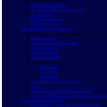
Общественные организации
ПО РОО “Белая русь”
ОО “Белорусский союз женщин”
ОО “БРСМ”
ППО Обучающихся
ППО Работников
Школа активного гражданина
Социально-педагогическая поддержка и психологи
График работы
Региональная карта помощи
Дом без насилия
Закон и порядок
Пропаганда ЗОЖ
Советы психолога
Учащимся
Родителям
Педагогам
Безопасность в сети интернет
Тесты
Экстренная психологическая помощь
Нормативные правовые документы работнико
Организация воспитания
Инспекция по делам несовершеннолетних