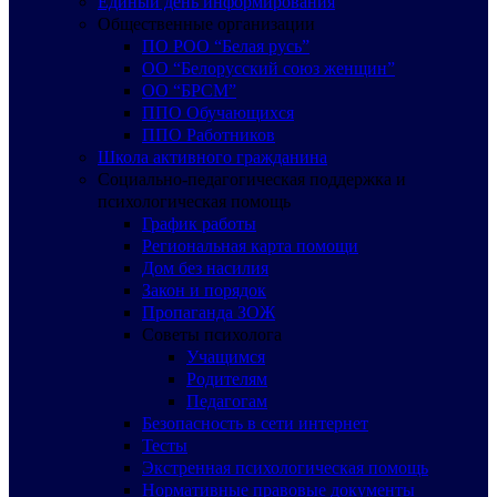
Единый день информирования
Общественные организации
ПО РОО “Белая русь”
ОО “Белорусский союз женщин”
ОО “БРСМ”
ППО Обучающихся
ППО Работников
Школа активного гражданина
Социально-педагогическая поддержка и
психологическая помощь
График работы
Региональная карта помощи
Дом без насилия
Закон и порядок
Пропаганда ЗОЖ
Советы психолога
Учащимся
Родителям
Педагогам
Безопасность в сети интернет
Тесты
Экстренная психологическая помощь
Нормативные правовые документы