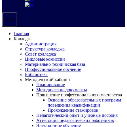
Меню
Главная
Колледж
Администрация
Структура колледжа
Совет колледжа
Цикловые комиссии
Материально-техническая база
Профессиональное обучение
Библиотека
Методический кабинет
Планирование
Методические документы
Повышение профессионального мастерства
Освоение образовательных программ
повышения квалификации
Прохождение стажировок
Педагогический опыт и учебные пособия
Аттестация педагогических работников
Электронное обучение