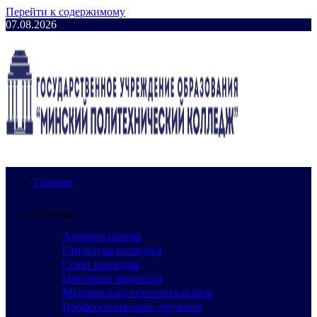
Перейти к содержимому
07.08.2026
Главная
Колледж
Администрация
Структура колледжа
Совет колледжа
Цикловые комиссии
Материально-техническая база
Профессиональное обучение