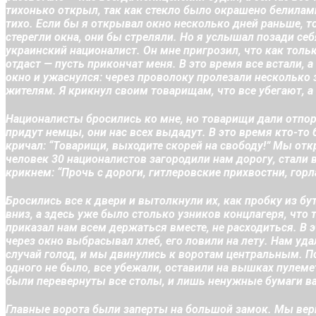
тихонько открыл, так как стекло было окрашено белилами
тихо. Если бы я открывал окно несколько дней раньше, т
стерегли окна, они бы стреляли. Но я услышал позади се
украинский националист. Он мне пригрозил, что как толь
отдаст — пусть прикончат меня. В это время все встали, а
окно и ужаснулся: через проволоку пролезали несколько
жителям. Я крикнул своим товарищам, что все убегают, 
Националисты бросились ко мне, но товарищи дали отпор 
придут немцы, они нас всех выдадут. В это время кто-то
кричал: “Товарищи, выходите скорей на свободу!” Мы от
человек 30 националистов загородили нам дорогу, стали в
крикнем: “Прочь с дороги, гитлеровские прихвостни, горл
Бросились все к двери и вытолкнули их, как пробку из б
вниз, а здесь уже было столько узников концлагеря, что
приказал нам всем держаться вместе, не расходиться. В 
через окно выбрасывал хлеб, его ловили на лету. Нам уда
случай голод, и мы двинулись к воротам центральным. По
одного не было, все убежали, оставили на вышках пулеме
были перевернуты все столы, и лишь ненужные бумаги ва
Главные ворота были заперты на большой замок. Мы вер