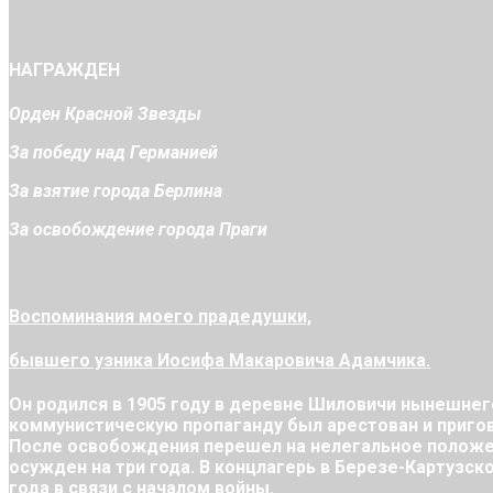
НАГРАЖДЕН
Орден Красной Звезды
За победу над Германией
За взятие города Берлина
За освобождение города Праги
Воспоминания моего прадедушки,
бывшего узника
Иосифа Макаровича Адамчика
.
Он родился в 1905 году в деревне Шиловичи нынешнего
коммунистическую пропаганду был арестован и приго
После освобождения перешел на нелегальное положени
осужден на три года. В концлагерь в Березе-Картузск
года в связи с началом войны.