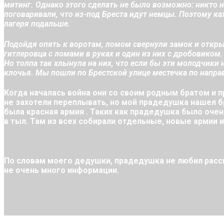
митинг. Однако этого сделать не было возможно: никто н
поговаривали, что из-под Бреста идут немцы. Поэтому ка
лагеря подальше.
Подойдя опять к воротам, ломом свернули замок и откры
гитлеровца с ломами в руках и один из них с дробовиком.
Но толпа так хлынула на них, что если бы эти молодчики
клочья. Мы пошли по Брестской улице местечка по напр
Когда началась война они со своим родным братом и п
не захотели переплывать, но мой прадедушка нашел б
была красная армия . Таких как прадедушка было очен
в тыл. Там из всех собирали отдельные, новые армии и
По словам моего дедушки, прадедушка не любил расск
не очень много информации.