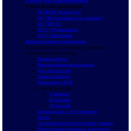
Единый день информирования
Общественные организации
ПО РОО “Белая русь”
ОО “Белорусский союз женщин”
ОО “БРСМ”
ППО Обучающихся
ППО Работников
Школа активного гражданина
Социально-педагогическая поддержка и
психологическая помощь
График работы
Региональная карта помощи
Дом без насилия
Закон и порядок
Пропаганда ЗОЖ
Советы психолога
Учащимся
Родителям
Педагогам
Безопасность в сети интернет
Тесты
Экстренная психологическая помощь
Нормативные правовые документы