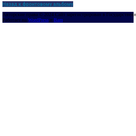
Назад к фронтовому альбому
Авторские права © 2024 Сайт зарегистрирован в Государствен
Работает на
WordPress
и
Bam
.