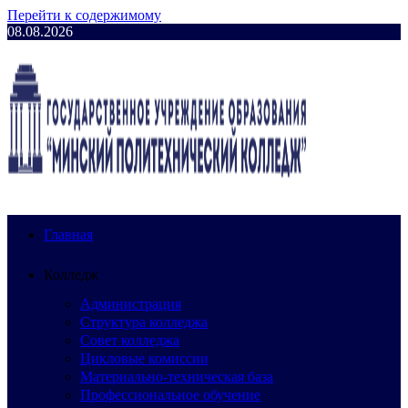
Перейти к содержимому
08.08.2026
Главная
Колледж
Администрация
Структура колледжа
Совет колледжа
Цикловые комиссии
Материально-техническая база
Профессиональное обучение