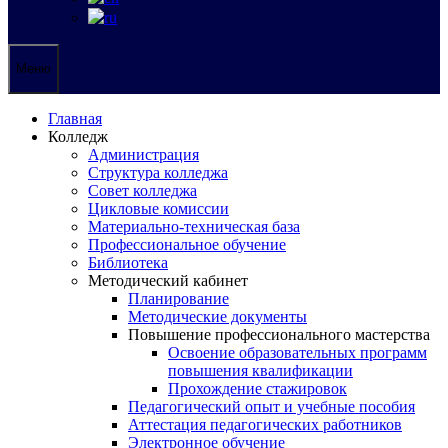
Меню
Главная
Колледж
Администрация
Структура колледжа
Совет колледжа
Цикловые комиссии
Материально-техническая база
Профессиональное обучение
Библиотека
Методический кабинет
Планирование
Методические документы
Повышение профессионального мастерства
Освоение образовательных программ
повышения квалификации
Прохождение стажировок
Педагогический опыт и учебные пособия
Аттестация педагогических работников
Электронное обучение