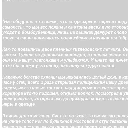
“Нас ободряло в то время, что когда заревет сирена воз
самолеты, то мы все лежим и смотрим вверх и по сторон
уходят в бомбоубежище, лишь на вышках дежурят около 
тревоги снова появляются полицейские и начинается “об
Как-то появились двое пленных гитлеровских летчика. Он
гостях. Гуляли по дорожкам свободно, в полном своем о
они им машут платочками и улыбаются. И никто им ничег
хотя бы повернуть голову, как получал удар палкой.
Накануне бегства охраны мы находились целый день в ка
часа у стен, всего 2 раза открывал полицейский нашу двер
сидим, никто нас не трогает, над дверями в стене загоре
коридоре кто-то подошел, открыл волчок, посмотрел и уш
полицейского, который всегда приходил снимать с нас и 
нары в одежде.
Я очень долго не спал. Свет то потухал, то снова загорал
на улице топот ног по булыжной мостовой и стук тележны
рассветало — нас всегда полицейский будил, а сейчас все т