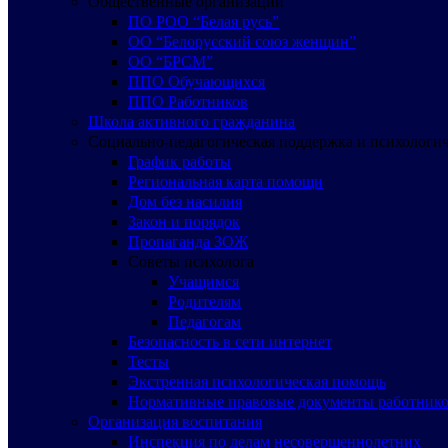
Общественные организации
ПО РОО “Белая русь”
ОО “Белорусский союз женщин”
ОО “БРСМ”
ППО Обучающихся
ППО Работников
Школа активного гражданина
Социально-педагогическая поддержка и психологи
График работы
Региональная карта помощи
Дом без насилия
Закон и порядок
Пропаганда ЗОЖ
Советы психолога
Учащимся
Родителям
Педагогам
Безопасность в сети интернет
Тесты
Экстренная психологическая помощь
Нормативные правовые документы работнико
Организация воспитания
Инспекция по делам несовершеннолетних