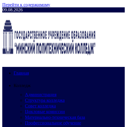
Перейти к содержимому
09.08.2026
Главная
Колледж
Администрация
Структура колледжа
Совет колледжа
Цикловые комиссии
Материально-техническая база
Профессиональное обучение