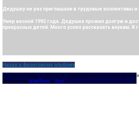
Дедушку не раз приглашали в трудовые коллективы и
Умер весной 1992 года. Дедушка прожил долгую и до
прекрасных детей. Много успел рассказать внукам. Я 
Назад к фронтовому альбому
Авторские права © 2024 Сайт зарегистрирован в Государствен
Работает на
WordPress
и
Bam
.