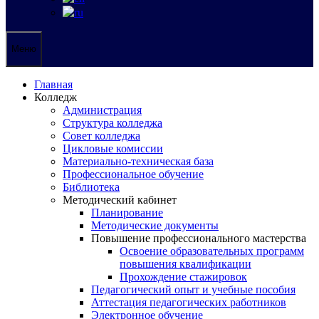
Меню
Главная
Колледж
Администрация
Структура колледжа
Совет колледжа
Цикловые комиссии
Материально-техническая база
Профессиональное обучение
Библиотека
Методический кабинет
Планирование
Методические документы
Повышение профессионального мастерства
Освоение образовательных программ
повышения квалификации
Прохождение стажировок
Педагогический опыт и учебные пособия
Аттестация педагогических работников
Электронное обучение