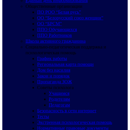
Единый день информирования
Общественные организации
ПО РОО “Белая русь”
ОО “Белорусский союз женщин”
ОО “БРСМ”
ППО Обучающихся
ППО Работников
Школа активного гражданина
Социально-педагогическая поддержка и
психологическая помощь
График работы
Региональная карта помощи
Дом без насилия
Закон и порядок
Пропаганда ЗОЖ
Советы психолога
Учащимся
Родителям
Педагогам
Безопасность в сети интернет
Тесты
Экстренная психологическая помощь
Нормативные правовые документы