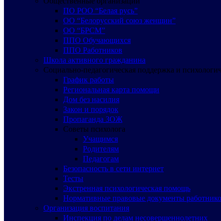
Общественные организации
ПО РОО “Белая русь”
ОО “Белорусский союз женщин”
ОО “БРСМ”
ППО Обучающихся
ППО Работников
Школа активного гражданина
Социально-педагогическая поддержка и психологи
График работы
Региональная карта помощи
Дом без насилия
Закон и порядок
Пропаганда ЗОЖ
Советы психолога
Учащимся
Родителям
Педагогам
Безопасность в сети интернет
Тесты
Экстренная психологическая помощь
Нормативные правовые документы работнико
Организация воспитания
Инспекция по делам несовершеннолетних