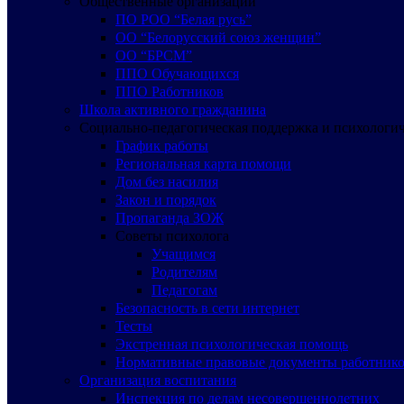
Общественные организации
ПО РОО “Белая русь”
ОО “Белорусский союз женщин”
ОО “БРСМ”
ППО Обучающихся
ППО Работников
Школа активного гражданина
Социально-педагогическая поддержка и психологи
График работы
Региональная карта помощи
Дом без насилия
Закон и порядок
Пропаганда ЗОЖ
Советы психолога
Учащимся
Родителям
Педагогам
Безопасность в сети интернет
Тесты
Экстренная психологическая помощь
Нормативные правовые документы работнико
Организация воспитания
Инспекция по делам несовершеннолетних