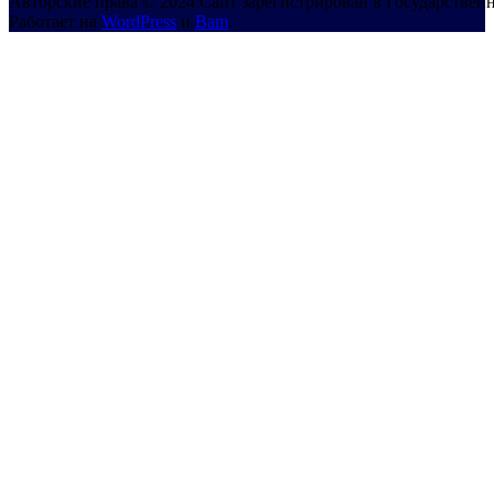
Авторские права © 2024 Сайт зарегистрирован в Государствен
Работает на
WordPress
и
Bam
.