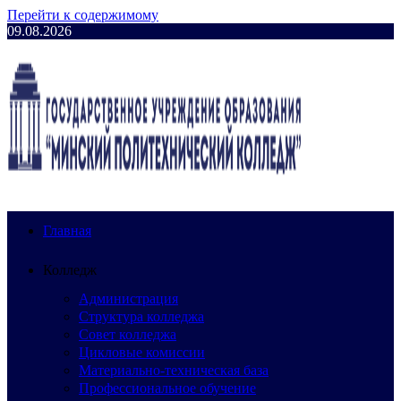
Перейти к содержимому
09.08.2026
Главная
Колледж
Администрация
Структура колледжа
Совет колледжа
Цикловые комиссии
Материально-техническая база
Профессиональное обучение