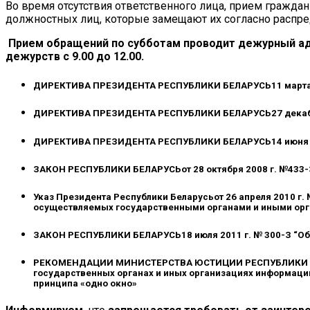
Во время отсутствия ответственного лица, прием гражда
должностных лиц, которые замещают их согласно распре
Прием обращений по субботам проводит дежурный ад
дежурств с 9.00 до 1
2
.00.
ДИРЕКТИВА ПРЕЗИДЕНТА РЕСПУБЛИКИ БЕЛАРУСЬ
11 марта
ДИРЕКТИВА ПРЕЗИДЕНТА РЕСПУБЛИКИ БЕЛАРУСЬ
27 дека
ДИРЕКТИВА ПРЕЗИДЕНТА РЕСПУБЛИКИ БЕЛАРУСЬ
14 июня
ЗАКОН РЕСПУБЛИКИ БЕЛАРУСЬ
от 28 октября 2008 г. №43
Указ Президента Республики Беларусь
от 26 апреля 2010 г
осуществляемых государственными органами и иными ор
ЗАКОН РЕСПУБЛИКИ БЕЛАРУСЬ
18 июля 2011 г. № 300-З “
РЕКОМЕНДАЦИИ МИНИСТЕРСТВА ЮСТИЦИИ РЕСПУБЛИКИ 
государственных органах и иных организациях информации
принципа «одно окно»