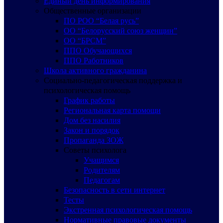
Единый день информирования
Общественные организации
ПО РОО “Белая русь”
ОО “Белорусский союз женщин”
ОО “БРСМ”
ППО Обучающихся
ППО Работников
Школа активного гражданина
Социально-педагогическая поддержка и
психологическая помощь
График работы
Региональная карта помощи
Дом без насилия
Закон и порядок
Пропаганда ЗОЖ
Советы психолога
Учащимся
Родителям
Педагогам
Безопасность в сети интернет
Тесты
Экстренная психологическая помощь
Нормативные правовые документы