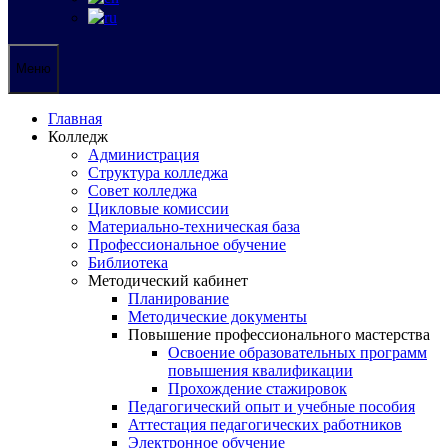
Меню
Главная
Колледж
Администрация
Структура колледжа
Совет колледжа
Цикловые комиссии
Материально-техническая база
Профессиональное обучение
Библиотека
Методический кабинет
Планирование
Методические документы
Повышение профессионального мастерства
Освоение образовательных программ
повышения квалификации
Прохождение стажировок
Педагогический опыт и учебные пособия
Аттестация педагогических работников
Электронное обучение