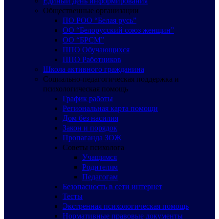
Единый день информирования
Общественные организации
ПО РОО “Белая русь”
ОО “Белорусский союз женщин”
ОО “БРСМ”
ППО Обучающихся
ППО Работников
Школа активного гражданина
Социально-педагогическая поддержка и
психологическая помощь
График работы
Региональная карта помощи
Дом без насилия
Закон и порядок
Пропаганда ЗОЖ
Советы психолога
Учащимся
Родителям
Педагогам
Безопасность в сети интернет
Тесты
Экстренная психологическая помощь
Нормативные правовые документы