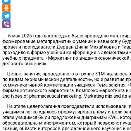
Twitter
Odnoklassniki
Telegram
Viber
6 мая 2025 года в колледже было проведено интегриров
формирование метапредметных умений и навыков у буду
провели преподаватели Дерван Диана Михайловна и Тавр
проходило в форме учебной конференции с элементами 
учебных предмета: «Маркетинг по видам экономической 
делового общения».
Целью занятия, проведенного в группе 31М, являлось н
по видам экономической деятельности», но и развитие 
коммуникативной компетенции учащихся. Тема занятия: «
фармацевтического маркетинга. Комплекс маркетинга и ег
and types of pharmaceutical marketing. Marketing mix and its
На этапе целеполагания преподаватели использовали п
учащимся легко удалось сформулировать тему и цели заня
этапе учащимся были предложены диаграммы KWL, кот
образовательным инструментом, который позволяют уча
знания, области интересов для дальнейшего изучения и