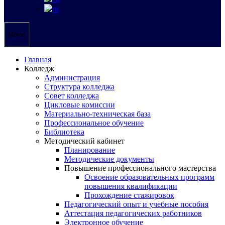
Меню
Главная
Колледж
Администрация
Структура колледжа
Совет колледжа
Цикловые комиссии
Материально-техническая база
Профессиональное обучение
Библиотека
Методический кабинет
Планирование
Методические документы
Повышение профессионального мастерства
Освоение образовательных программ
повышения квалификации
Прохождение стажировок
Педагогический опыт и учебные пособия
Аттестация педагогических работников
Электронное обучение