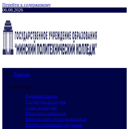
Перейти к содержимому
06.08.2026
Главная
Колледж
Администрация
Структура колледжа
Совет колледжа
Цикловые комиссии
Материально-техническая база
Профессиональное обучение