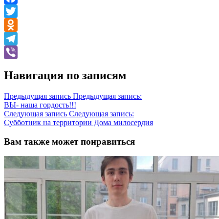
Facebook
Twitter
Odnoklassniki
Telegram
Viber
Навигация по записям
Предыдущая запись
Предыдущая запись:
ВЫ- наша гордость!!!
Следующая запись
Следующая запись:
Субботник на территории Дома милосердия
Вам также может понравиться