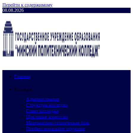
Перейти к содержимому
08.08.2026
Главная
Колледж
Администрация
Структура колледжа
Совет колледжа
Цикловые комиссии
Материально-техническая база
Профессиональное обучение