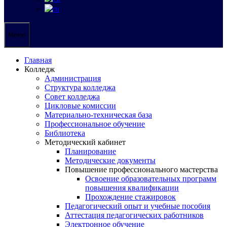
Меню
Главная
Колледж
Администрация
Структура колледжа
Совет колледжа
Цикловые комиссии
Материально-техническая база
Профессиональное обучение
Библиотека
Методический кабинет
Планирование
Методические документы
Повышение профессионального мастерства
Освоение образовательных программ
повышения квалификации
Прохождение стажировок
Педагогический опыт и учебные пособия
Аттестация педагогических работников
Электронное обучение