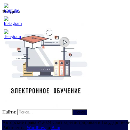
Ресурсы
Set
Youtube
Channel
ID
Найти:
Авторские права © 2024 Сайт зарегистрирован в Государствен
Работает на
WordPress
и
Bam
.