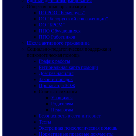
Единый день информирования
Общественные организации
ПО РОО “Белая русь”
ОО “Белорусский союз женщин”
ОО “БРСМ”
ППО Обучающихся
ППО Работников
Школа активного гражданина
Социально-педагогическая поддержка и
психологическая помощь
График работы
Региональная карта помощи
Дом без насилия
Закон и порядок
Пропаганда ЗОЖ
Советы психолога
Учащимся
Родителям
Педагогам
Безопасность в сети интернет
Тесты
Экстренная психологическая помощь
Нормативные правовые документы