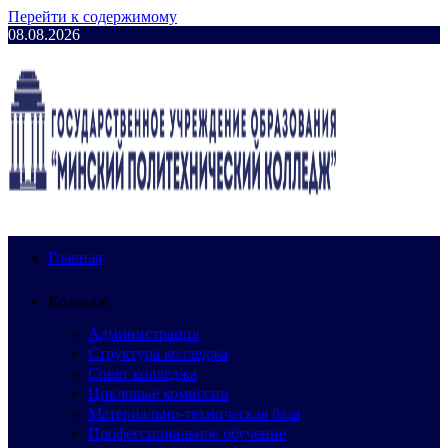
Перейти к содержимому
08.08.2026
Главная
Колледж
Администрация
Структура колледжа
Совет колледжа
Цикловые комиссии
Материально-техническая база
Профессиональное обучение