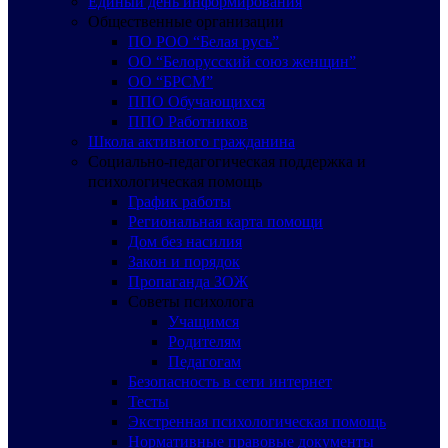
Единый день информирования
Общественные организации
ПО РОО “Белая русь”
ОО “Белорусский союз женщин”
ОО “БРСМ”
ППО Обучающихся
ППО Работников
Школа активного гражданина
Социально-педагогическая поддержка и
психологическая помощь
График работы
Региональная карта помощи
Дом без насилия
Закон и порядок
Пропаганда ЗОЖ
Советы психолога
Учащимся
Родителям
Педагогам
Безопасность в сети интернет
Тесты
Экстренная психологическая помощь
Нормативные правовые документы