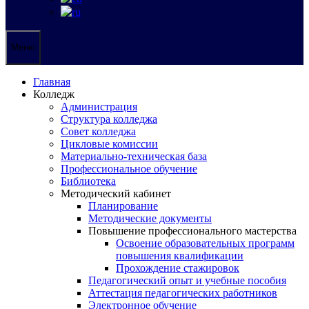
Меню
Главная
Колледж
Администрация
Структура колледжа
Совет колледжа
Цикловые комиссии
Материально-техническая база
Профессиональное обучение
Библиотека
Методический кабинет
Планирование
Методические документы
Повышение профессионального мастерства
Освоение образовательных программ
повышения квалификации
Прохождение стажировок
Педагогический опыт и учебные пособия
Аттестация педагогических работников
Электронное обучение