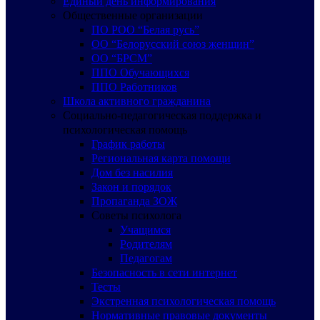
Единый день информирования
Общественные организации
ПО РОО “Белая русь”
ОО “Белорусский союз женщин”
ОО “БРСМ”
ППО Обучающихся
ППО Работников
Школа активного гражданина
Социально-педагогическая поддержка и
психологическая помощь
График работы
Региональная карта помощи
Дом без насилия
Закон и порядок
Пропаганда ЗОЖ
Советы психолога
Учащимся
Родителям
Педагогам
Безопасность в сети интернет
Тесты
Экстренная психологическая помощь
Нормативные правовые документы