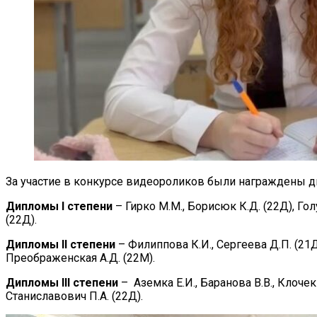
За участие в конкурсе видеороликов были награждены
Дипломы I степени
– Гирко М.М., Борисюк К.Д. (22Д), Гол
(22Д).
Дипломы II степени
– Филиппова К.И., Сергеева Д.П. (21Д)
Преображенская А.Д. (22М).
Дипломы III степени
– Аземка Е.И., Баранова В.В., Клочек 
Станиславович П.А. (22Д).