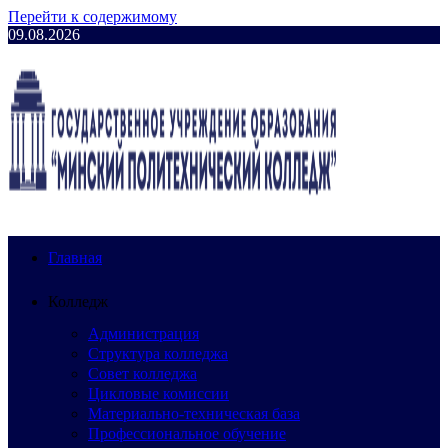
Перейти к содержимому
09.08.2026
Главная
Колледж
Администрация
Структура колледжа
Совет колледжа
Цикловые комиссии
Материально-техническая база
Профессиональное обучение