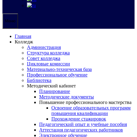
Меню
Главная
Колледж
Администрация
Структура колледжа
Совет колледжа
Цикловые комиссии
Материально-техническая база
Профессиональное обучение
Библиотека
Методический кабинет
Планирование
Методические документы
Повышение профессионального мастерства
Освоение образовательных программ
повышения квалификации
Прохождение стажировок
Педагогический опыт и учебные пособия
Аттестация педагогических работников
Электронное обучение