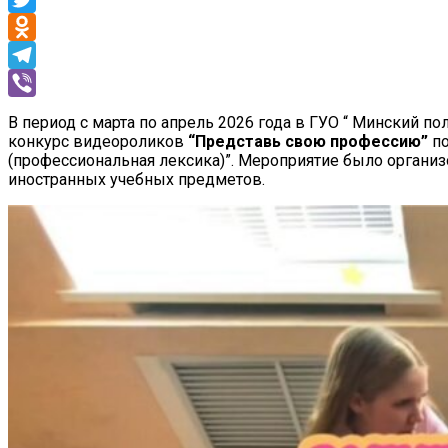
Twitter
Odnoklassniki
Telegram
Viber
В период с марта по апрель 2026 года в ГУО “ Минский 
конкурс видеороликов
“Представь свою профессию”
п
(профессиональная лексика)”. Мероприятие было органи
иностранных учебных предметов.