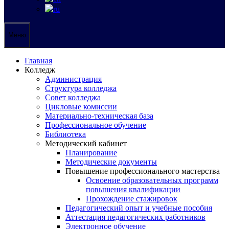
Меню
Главная
Колледж
Администрация
Структура колледжа
Совет колледжа
Цикловые комиссии
Материально-техническая база
Профессиональное обучение
Библиотека
Методический кабинет
Планирование
Методические документы
Повышение профессионального мастерства
Освоение образовательных программ
повышения квалификации
Прохождение стажировок
Педагогический опыт и учебные пособия
Аттестация педагогических работников
Электронное обучение