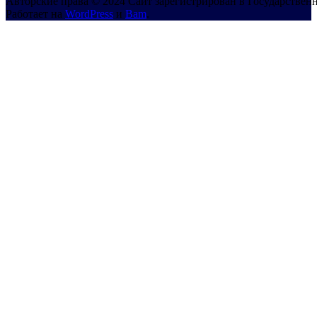
Авторские права © 2024 Сайт зарегистрирован в Государствен
Работает на
WordPress
и
Bam
.