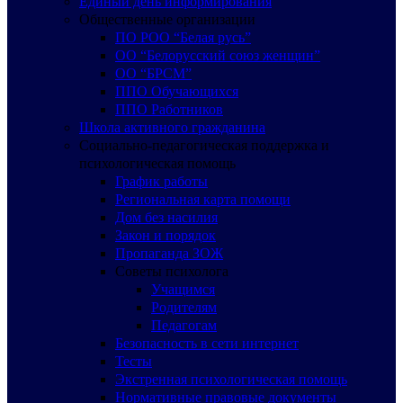
Единый день информирования
Общественные организации
ПО РОО “Белая русь”
ОО “Белорусский союз женщин”
ОО “БРСМ”
ППО Обучающихся
ППО Работников
Школа активного гражданина
Социально-педагогическая поддержка и
психологическая помощь
График работы
Региональная карта помощи
Дом без насилия
Закон и порядок
Пропаганда ЗОЖ
Советы психолога
Учащимся
Родителям
Педагогам
Безопасность в сети интернет
Тесты
Экстренная психологическая помощь
Нормативные правовые документы