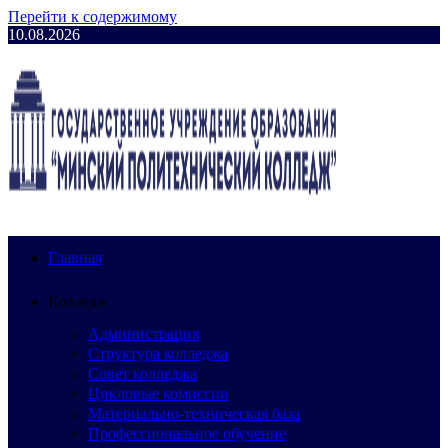
Перейти к содержимому
10.08.2026
Главная
Колледж
Администрация
Структура колледжа
Совет колледжа
Цикловые комиссии
Материально-техническая база
Профессиональное обучение