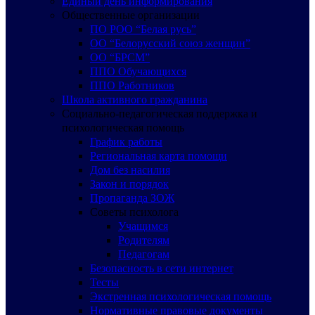
Единый день информирования
Общественные организации
ПО РОО “Белая русь”
ОО “Белорусский союз женщин”
ОО “БРСМ”
ППО Обучающихся
ППО Работников
Школа активного гражданина
Социально-педагогическая поддержка и
психологическая помощь
График работы
Региональная карта помощи
Дом без насилия
Закон и порядок
Пропаганда ЗОЖ
Советы психолога
Учащимся
Родителям
Педагогам
Безопасность в сети интернет
Тесты
Экстренная психологическая помощь
Нормативные правовые документы