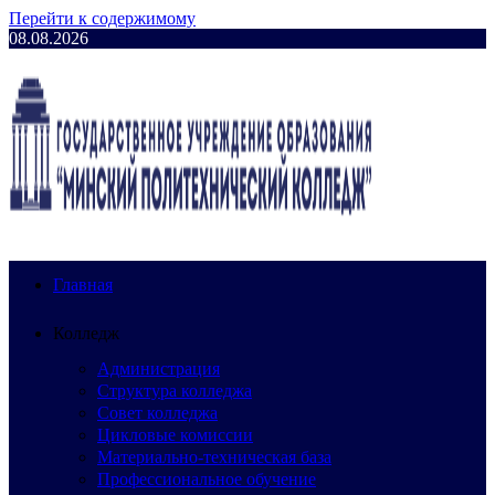
Перейти к содержимому
08.08.2026
Главная
Колледж
Администрация
Структура колледжа
Совет колледжа
Цикловые комиссии
Материально-техническая база
Профессиональное обучение