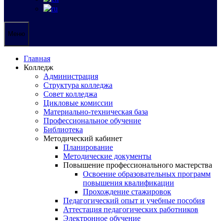
Меню
Главная
Колледж
Администрация
Структура колледжа
Совет колледжа
Цикловые комиссии
Материально-техническая база
Профессиональное обучение
Библиотека
Методический кабинет
Планирование
Методические документы
Повышение профессионального мастерства
Освоение образовательных программ
повышения квалификации
Прохождение стажировок
Педагогический опыт и учебные пособия
Аттестация педагогических работников
Электронное обучение