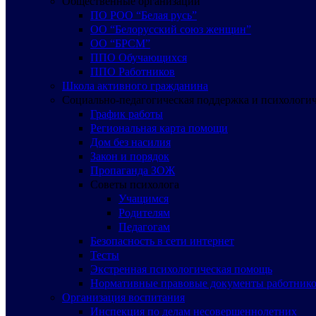
Общественные организации
ПО РОО “Белая русь”
ОО “Белорусский союз женщин”
ОО “БРСМ”
ППО Обучающихся
ППО Работников
Школа активного гражданина
Социально-педагогическая поддержка и психологи
График работы
Региональная карта помощи
Дом без насилия
Закон и порядок
Пропаганда ЗОЖ
Советы психолога
Учащимся
Родителям
Педагогам
Безопасность в сети интернет
Тесты
Экстренная психологическая помощь
Нормативные правовые документы работнико
Организация воспитания
Инспекция по делам несовершеннолетних