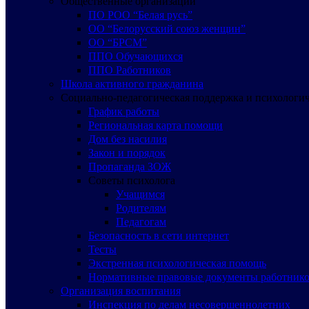
Общественные организации
ПО РОО “Белая русь”
ОО “Белорусский союз женщин”
ОО “БРСМ”
ППО Обучающихся
ППО Работников
Школа активного гражданина
Социально-педагогическая поддержка и психологи
График работы
Региональная карта помощи
Дом без насилия
Закон и порядок
Пропаганда ЗОЖ
Советы психолога
Учащимся
Родителям
Педагогам
Безопасность в сети интернет
Тесты
Экстренная психологическая помощь
Нормативные правовые документы работнико
Организация воспитания
Инспекция по делам несовершеннолетних