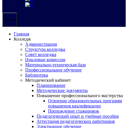
Меню
Главная
Колледж
Администрация
Структура колледжа
Совет колледжа
Цикловые комиссии
Материально-техническая база
Профессиональное обучение
Библиотека
Методический кабинет
Планирование
Методические документы
Повышение профессионального мастерства
Освоение образовательных программ
повышения квалификации
Прохождение стажировок
Педагогический опыт и учебные пособия
Аттестация педагогических работников
Электронное обучение