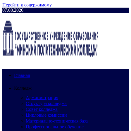
Перейти к содержимому
07.08.2026
Главная
Колледж
Администрация
Структура колледжа
Совет колледжа
Цикловые комиссии
Материально-техническая база
Профессиональное обучение