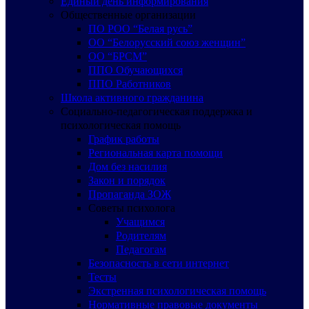
Единый день информирования
Общественные организации
ПО РОО “Белая русь”
ОО “Белорусский союз женщин”
ОО “БРСМ”
ППО Обучающихся
ППО Работников
Школа активного гражданина
Социально-педагогическая поддержка и
психологическая помощь
График работы
Региональная карта помощи
Дом без насилия
Закон и порядок
Пропаганда ЗОЖ
Советы психолога
Учащимся
Родителям
Педагогам
Безопасность в сети интернет
Тесты
Экстренная психологическая помощь
Нормативные правовые документы