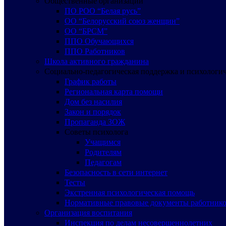
Общественные организации
ПО РОО “Белая русь”
ОО “Белорусский союз женщин”
ОО “БРСМ”
ППО Обучающихся
ППО Работников
Школа активного гражданина
Социально-педагогическая поддержка и психологи
График работы
Региональная карта помощи
Дом без насилия
Закон и порядок
Пропаганда ЗОЖ
Советы психолога
Учащимся
Родителям
Педагогам
Безопасность в сети интернет
Тесты
Экстренная психологическая помощь
Нормативные правовые документы работнико
Организация воспитания
Инспекция по делам несовершеннолетних