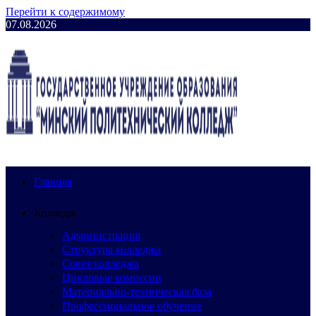
Перейти к содержимому
07.08.2026
Главная
Колледж
Администрация
Структура колледжа
Совет колледжа
Цикловые комиссии
Материально-техническая база
Профессиональное обучение