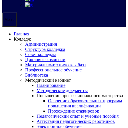
Меню
Главная
Колледж
Администрация
Структура колледжа
Совет колледжа
Цикловые комиссии
Материально-техническая база
Профессиональное обучение
Библиотека
Методический кабинет
Планирование
Методические документы
Повышение профессионального мастерства
Освоение образовательных программ
повышения квалификации
Прохождение стажировок
Педагогический опыт и учебные пособия
Аттестация педагогических работников
Электронное обучение