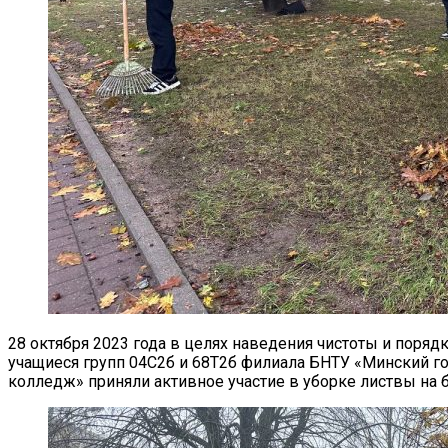
28 октября 2023 года в целях наведения чистоты и поряд
учащиеся групп 04С2б и 68Т2б филиала БНТУ «Минский г
колледж» приняли активное участие в уборке листвы на 