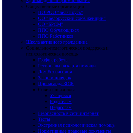
Единый день информирования
Общественные организации
ПО РОО “Белая русь”
ОО “Белорусский союз женщин”
ОО “БРСМ”
ППО Обучающихся
ППО Работников
Школа активного гражданина
Социально-педагогическая поддержка и
психологическая помощь
График работы
Региональная карта помощи
Дом без насилия
Закон и порядок
Пропаганда ЗОЖ
Советы психолога
Учащимся
Родителям
Педагогам
Безопасность в сети интернет
Тесты
Экстренная психологическая помощь
Нормативные правовые документы