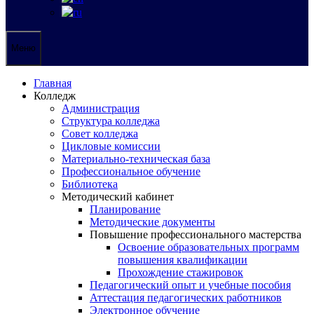
Меню
Главная
Колледж
Администрация
Структура колледжа
Совет колледжа
Цикловые комиссии
Материально-техническая база
Профессиональное обучение
Библиотека
Методический кабинет
Планирование
Методические документы
Повышение профессионального мастерства
Освоение образовательных программ
повышения квалификации
Прохождение стажировок
Педагогический опыт и учебные пособия
Аттестация педагогических работников
Электронное обучение