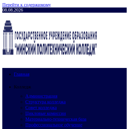
Перейти к содержимому
08.08.2026
Главная
Колледж
Администрация
Структура колледжа
Совет колледжа
Цикловые комиссии
Материально-техническая база
Профессиональное обучение