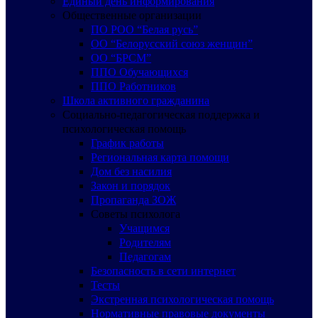
Единый день информирования
Общественные организации
ПО РОО “Белая русь”
ОО “Белорусский союз женщин”
ОО “БРСМ”
ППО Обучающихся
ППО Работников
Школа активного гражданина
Социально-педагогическая поддержка и
психологическая помощь
График работы
Региональная карта помощи
Дом без насилия
Закон и порядок
Пропаганда ЗОЖ
Советы психолога
Учащимся
Родителям
Педагогам
Безопасность в сети интернет
Тесты
Экстренная психологическая помощь
Нормативные правовые документы