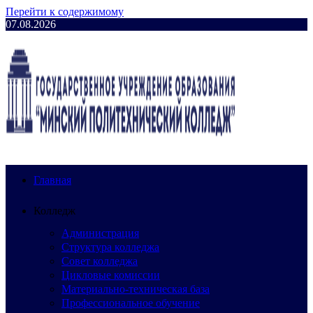
Перейти к содержимому
07.08.2026
Главная
Колледж
Администрация
Структура колледжа
Совет колледжа
Цикловые комиссии
Материально-техническая база
Профессиональное обучение