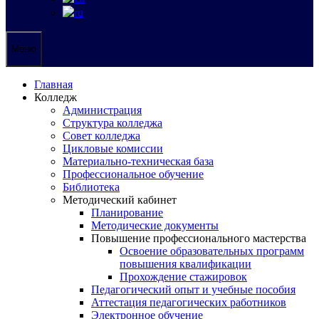
Меню
Главная
Колледж
Администрация
Структура колледжа
Совет колледжа
Цикловые комиссии
Материально-техническая база
Профессиональное обучение
Библиотека
Методический кабинет
Планирование
Методические документы
Повышение профессионального мастерства
Освоение образовательных программ
повышения квалификации
Прохождение стажировок
Педагогический опыт и учебные пособия
Аттестация педагогических работников
Электронное обучение