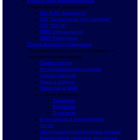
Единый день информирования
Общественные организации
ПО РОО “Белая русь”
ОО “Белорусский союз женщин”
ОО “БРСМ”
ППО Обучающихся
ППО Работников
Школа активного гражданина
Социально-педагогическая поддержка и
психологическая помощь
График работы
Региональная карта помощи
Дом без насилия
Закон и порядок
Пропаганда ЗОЖ
Советы психолога
Учащимся
Родителям
Педагогам
Безопасность в сети интернет
Тесты
Экстренная психологическая помощь
Нормативные правовые документы