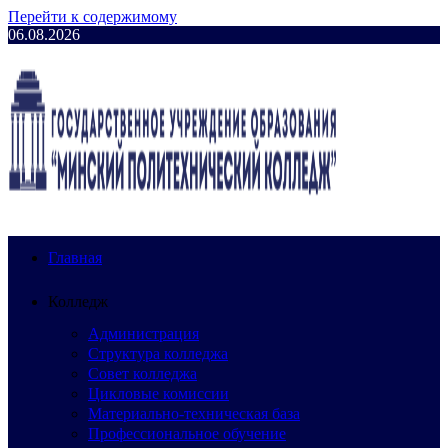
Перейти к содержимому
06.08.2026
Главная
Колледж
Администрация
Структура колледжа
Совет колледжа
Цикловые комиссии
Материально-техническая база
Профессиональное обучение