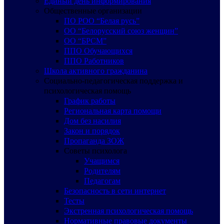
Единый день информирования
Общественные организации
ПО РОО “Белая русь”
ОО “Белорусский союз женщин”
ОО “БРСМ”
ППО Обучающихся
ППО Работников
Школа активного гражданина
Социально-педагогическая поддержка и
психологическая помощь
График работы
Региональная карта помощи
Дом без насилия
Закон и порядок
Пропаганда ЗОЖ
Советы психолога
Учащимся
Родителям
Педагогам
Безопасность в сети интернет
Тесты
Экстренная психологическая помощь
Нормативные правовые документы