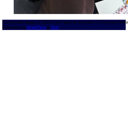
Авторские права © 2024 Сайт зарегистрирован в Государствен
Работает на
WordPress
и
Bam
.