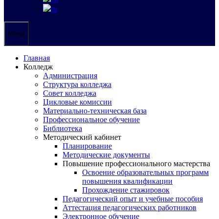
Меню
Главная
Колледж
Администрация
Структура колледжа
Совет колледжа
Цикловые комиссии
Материально-техническая база
Профессиональное обучение
Библиотека
Методический кабинет
Планирование
Методические документы
Повышение профессионального мастерства
Освоение образовательных программ
повышения квалификации
Прохождение стажировок
Педагогический опыт и учебные пособия
Аттестация педагогических работников
Электронное обучение