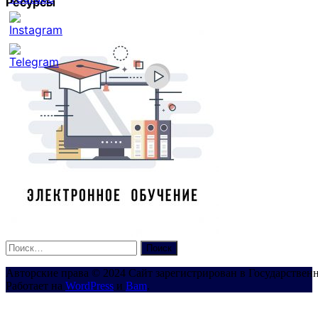
Ресурсы
Set
Youtube
Channel
ID
Найти:
Авторские права © 2024 Сайт зарегистрирован в Государствен
Работает на
WordPress
и
Bam
.