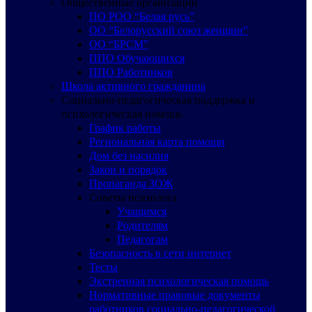
Общественные организации
ПО РОО “Белая русь”
ОО “Белорусский союз женщин”
ОО “БРСМ”
ППО Обучающихся
ППО Работников
Школа активного гражданина
Социально-педагогическая поддержка и
психологическая помощь
График работы
Региональная карта помощи
Дом без насилия
Закон и порядок
Пропаганда ЗОЖ
Советы психолога
Учащимся
Родителям
Педагогам
Безопасность в сети интернет
Тесты
Экстренная психологическая помощь
Нормативные правовые документы
работников социально-педагогической