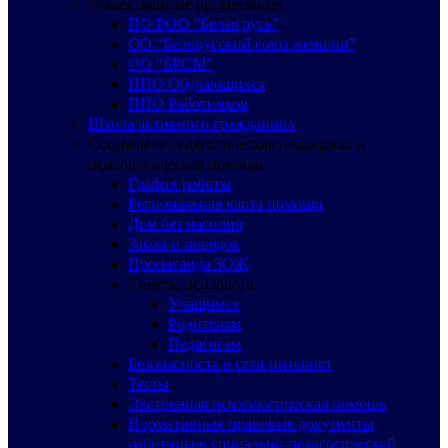
Общественные организации
ПО РОО “Белая русь”
ОО “Белорусский союз женщин”
ОО “БРСМ”
ППО Обучающихся
ППО Работников
Школа активного гражданина
Социально-педагогическая поддержка и
психологическая помощь
График работы
Региональная карта помощи
Дом без насилия
Закон и порядок
Пропаганда ЗОЖ
Советы психолога
Учащимся
Родителям
Педагогам
Безопасность в сети интернет
Тесты
Экстренная психологическая помощь
Нормативные правовые документы
работников социально-педагогической