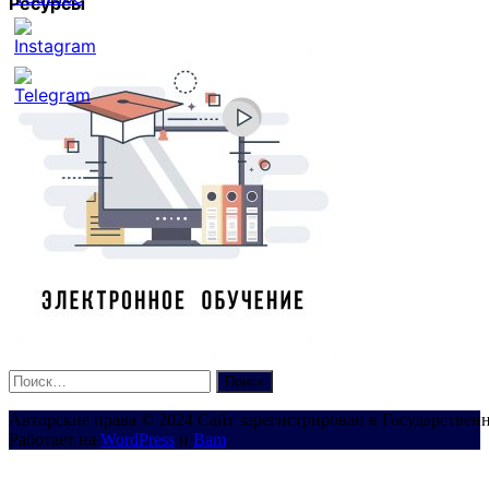
Ресурсы
Set
Youtube
Channel
ID
Найти:
Авторские права © 2024 Сайт зарегистрирован в Государствен
Работает на
WordPress
и
Bam
.