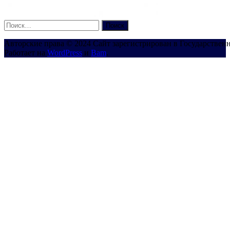
Найти:
Авторские права © 2024 Сайт зарегистрирован в Государствен
Работает на
WordPress
и
Bam
.